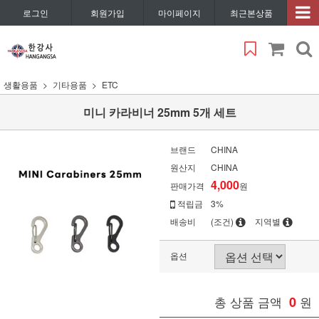
로그인
회원가입
마이페이지
최근본상품
생활용품
기타용품
ETC
미니 카라비너 25mm 5개 세트
브랜드
CHINA
원산지
CHINA
4,000
판매가격
원
적립금
3%
배송비
(조건)
지역별
옵션
총 상품 금액
0
원