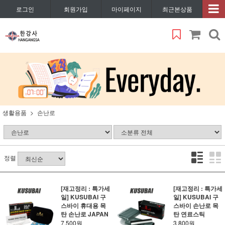
로그인
회원가입
마이페이지
최근본상품
생활용품
손난로
정렬
[재고정리 : 특가세
[재고정리 : 특가세
일] KUSUBAI 구
일] KUSUBAI 구
스바이 휴대용 목
스바이 손난로 목
탄 손난로 JAPAN
탄 연료스틱
7,500원
3,800원