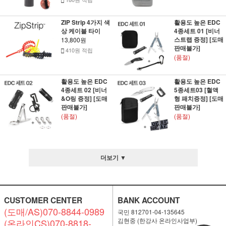
ZIP Strip 4가지 색
활용도 높은 EDC
상 케이블 타이
4종세트 01 [비너
스트랩 증정] [도매
13,800원
판매불가]
410원 적립
(품절)
활용도 높은 EDC
활용도 높은 EDC
4종세트 02 [비너
5종세트03 [혈액
&O링 증정] [도매
형 패치증정] [도매
판매불가]
판매불가]
(품절)
(품절)
더보기 ▼
CUSTOMER CENTER
BANK ACCOUNT
(도매/AS)070-8844-0989
국민 812701-04-135645
김현중 (한강사 온라인사업부)
(온라인CS)070-8818-