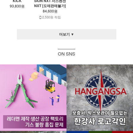
KICK
SION NXT 서스펜션
NXT [도매판매불가]
93,830원
84,600원
2,530원 적립
더보기 ▼
ON SNS