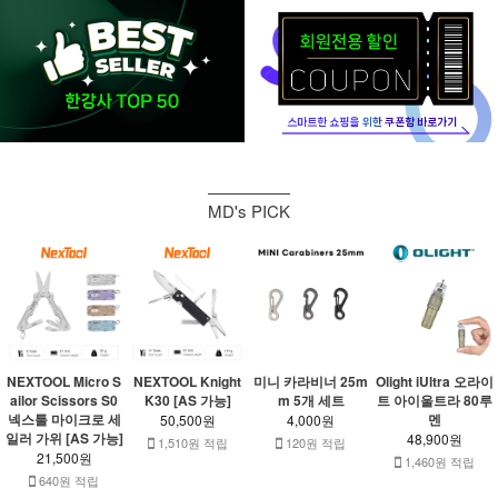
MD's PICK
NEXTOOL Micro S
NEXTOOL Knight
미니 카라비너 25m
Olight iUltra 오라이
ailor Scissors S0
K30 [AS 가능]
m 5개 세트
트 아이울트라 80루
넥스툴 마이크로 세
멘
50,500원
4,000원
일러 가위 [AS 가능]
48,900원
1,510원 적립
120원 적립
21,500원
1,460원 적립
640원 적립