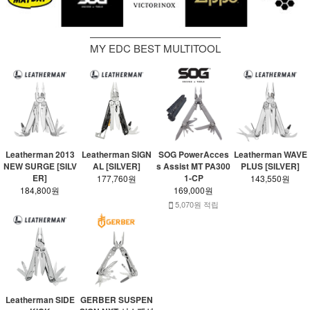
MY EDC BEST MULTITOOL
Leatherman 2013
Leatherman SIGN
SOG PowerAcces
Leatherman WAVE
NEW SURGE [SILV
AL [SILVER]
s Assist MT PA300
PLUS [SILVER]
ER]
1-CP
177,760원
143,550원
184,800원
169,000원
5,070원 적립
Leatherman SIDE
GERBER SUSPEN