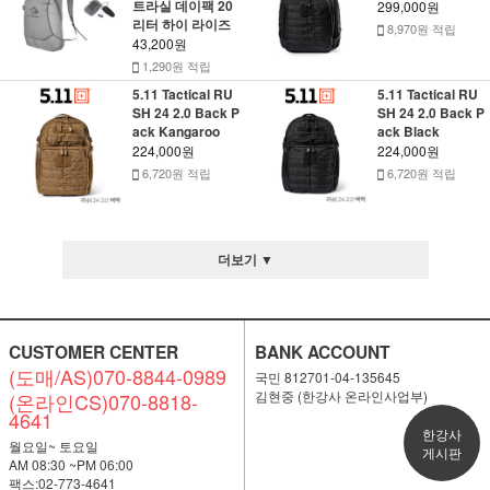
트라실 데이팩 20
299,000원
리터 하이 라이즈
8,970원 적립
43,200원
1,290원 적립
5.11 Tactical RU
5.11 Tactical RU
SH 24 2.0 Back P
SH 24 2.0 Back P
ack Kangaroo
ack Black
224,000원
224,000원
6,720원 적립
6,720원 적립
더보기 ▼
CUSTOMER CENTER
BANK ACCOUNT
(도매/AS)070-8844-0989
국민 812701-04-135645
김현중 (한강사 온라인사업부)
(온라인CS)070-8818-
4641
한강사
월요일~ 토요일
게시판
AM 08:30 ~PM 06:00
팩스:02-773-4641