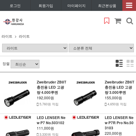
로그인
회원가입
마이페이지
최근본상품
라이트
라이트
정렬
Zweibruder ZB8T
Zweibruder ZB6T
충전용 LED 고광
충전용 LED 고광
량 4.000루멘
량 3.000루멘
192,000원
155,000원
5,760원 적립
4,650원 적립
LED LENSER Ne
LED LENSER Ne
w P7 No.503102
w P7R Pro No.50
3103
111,000원
220,000원
3,330원 적립