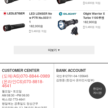
6,600원 적립
LED LENSER Ne
Olight Warrior X
w P7R No.50311
Turbo 1100루멘
1
182,900원
182,000원
5,480원 적립
5,460원 적립
더보기 ▼
CUSTOMER CENTER
BANK ACCOUNT
(도매/AS)070-8844-0989
국민 812701-04-135645
김현중 (한강사 온라인사업부)
(온라인CS)070-8818-
4641
한강사
월요일~ 토요일
게시판
AM 08:30 ~PM 06:00
팩스:02-773-4641
평일에는 공휴일도 정상근무
일요일만 쉽니다. [토요일 정상근무]