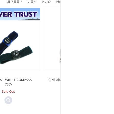
최근등록순
이름순
인기순
판매순
높은가격순
낮은가격순
UST WRIST COMPASS
일제 미니 나침반 P910SB2 - 콤파스
700V
Sold Out
Sold Out