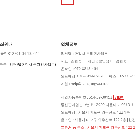
좌안내
업체정보
B국민
812701-04-135645
업체명 : 한강사 온라인사업부
대표 : 김현중
개인정보담당자 : 김현중
금주 : 김현중(한강사 온라인사업부)
온라인 : 070-8818-4641
오프매장 :070-8844-0989
팩스 : 02-773-4
메일 : help@hangangsa.co.kr
사업자등록번호 : 554-39-00152
VIEW
통신판매업신고번호 : 2020-서울마포-0363 호
오프매장 : 서울시 마포구 와우산로 122 1층
온라인 : 서울시 마포구 와우산로 122 2층 [
교환,반품 주소 : 서울시 마포구 와우산로 122