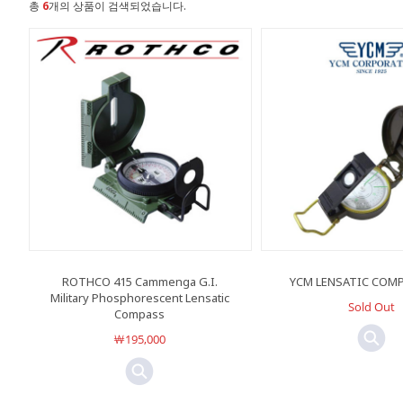
총
6
개의 상품이 검색되었습니다.
ROTHCO 415 Cammenga G.I.
YCM LENSATIC COMP
Military Phosphorescent Lensatic
Sold Out
Compass
￦195,000