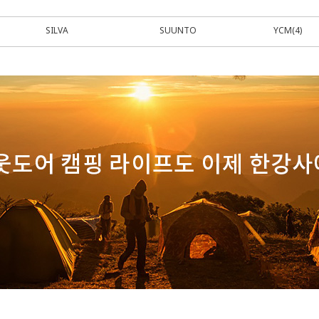
SILVA
SUUNTO
YCM(4)