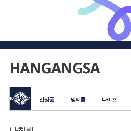
HANGANGSA
신상품
멀티툴
나이프
나침반