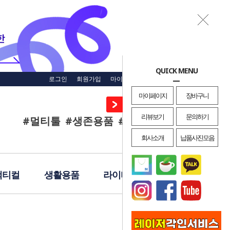
QUICK MENU
로그인
회원가입
마이페이지
주문조회
장바구니
마이페이지
장바구니
리뷰보기
문의하기
#멀티툴
#생존용품
#재난용품
#EDC
회사소개
납품사진모음
택티컬
생활용품
라이터
레이져각인
· HOME
>
캠핑
>
나침반