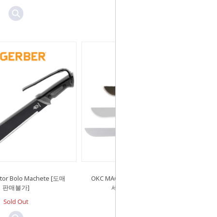
tor Bolo Machete [도매
OKC MACHETE D Type 온타리오 마
판매불가]
세티 D형 블랙 12인치
Sold Out
Sold Out