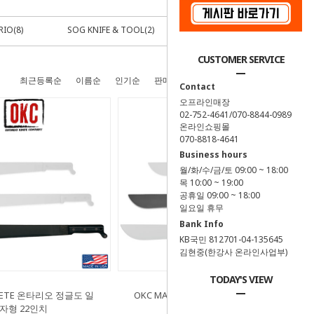
IO(8)
SOG KNIFE & TOOL(2)
ETC(3)
CUSTOMER SERVICE
최근등록순
이름순
인기순
판매순
높은가격순
낮은가격순
Contact
오프라인매장
02-752-4641/070-8844-0989
온라인쇼핑몰
070-8818-4641
Business hours
월/화/수/금/토 09:00 ~ 18:00
목 10:00 ~ 19:00
공휴일 09:00 ~ 18:00
일요일 휴무
Bank Info
KB국민 812701-04-135645
김현중(한강사 온라인사업부)
TODAY'S VIEW
HETE 온타리오 정글도 일
OKC MACHETE 온타리오 정글도 일
자형 22인치
자형 18인치