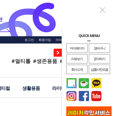
QUICK MENU
로그인
회원가입
마이페이지
주문조회
장바구니
마이페이지
장바구니
리뷰보기
문의하기
#멀티툴
#생존용품
#재난용품
#EDC
회사소개
납품사진모음
택티컬
생활용품
라이터
레이져각인
· HOME
>
나이프
>
정글도