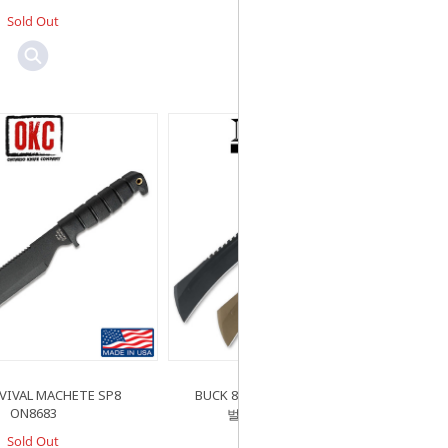
Sold Out
Sold Out
VIVAL MACHETE SP8
BUCK 808 Talon Tan USA 탈론 탠
ON8683
벌목도 [도매판매불가]
Sold Out
Sold Out