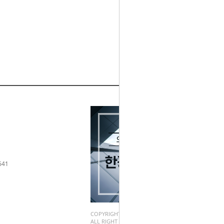
641
COPYRIGHT(C).
ALL RIGHT RESERVED.