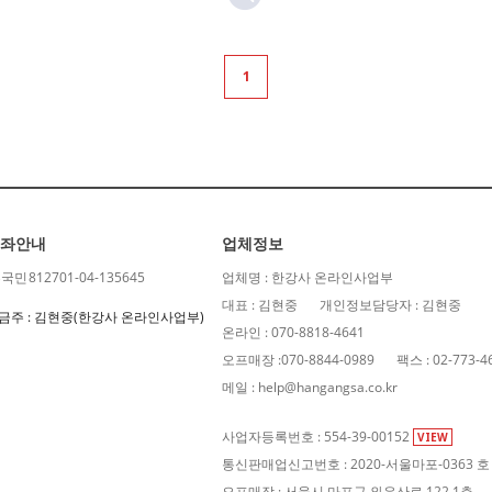
1
좌안내
업체정보
B국민
812701-04-135645
업체명 : 한강사 온라인사업부
대표 : 김현중
개인정보담당자 : 김현중
금주 : 김현중(한강사 온라인사업부)
온라인 : 070-8818-4641
오프매장 :070-8844-0989
팩스 : 02-773-4
메일 : help@hangangsa.co.kr
사업자등록번호 : 554-39-00152
VIEW
통신판매업신고번호 : 2020-서울마포-0363 호
오프매장 : 서울시 마포구 와우산로 122 1층