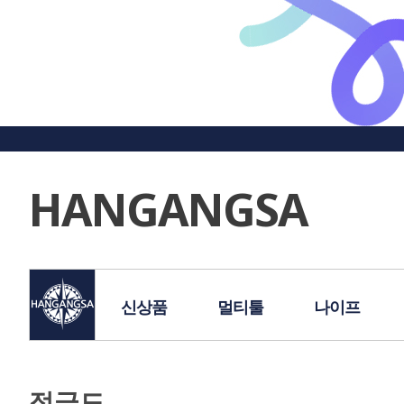
HANGANGSA
신상품
멀티툴
나이프
정글도