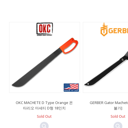
OKC MACHETE D Type Orange 온
GERBER Gator Mach
타리오 마세티 D형 18인치
불가]
Sold Out
Sold Out