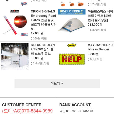
1,740원 적립
ORION SIGNALS
마운틴스미스 베어
Emergency Road
크릭 2 텐트 [도매
Flares 안전 불꽃
판매 불가상품]
신호기 20분용 US
213,000원
A
6,390원 적립
12,000원
360원 적립
SILI CUBE UL4 V
MAYDAY HELP D
2 SNOW 실리 쉘
istress Banner
터 스노우 큐브
2,200원
88,000원
60원 적립
2,640원 적립
더보기 ▼
CUSTOMER CENTER
BANK ACCOUNT
(도매/AS)070-8844-0989
국민 812701-04-135645