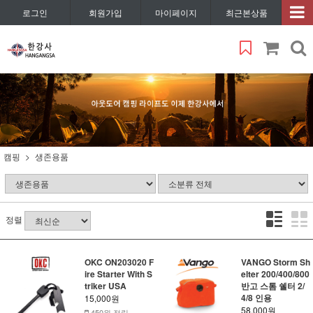
로그인
회원가입
마이페이지
최근본상품
캠핑
생존용품
정렬
OKC ON203020 F
VANGO Storm Sh
ire Starter With S
elter 200/400/800
triker USA
반고 스톰 쉘터 2/
4/8 인용
15,000원
58,000원
450원 적립